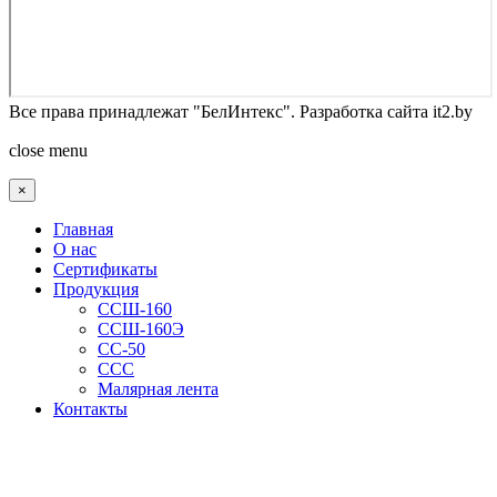
Все права принадлежат "БелИнтекс". Разработка сайта it2.by
Joomla! 3 Templates
close menu
×
Главная
О нас
Сертификаты
Продукция
ССШ-160
ССШ-160Э
СС-50
ССС
Малярная лента
Контакты