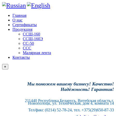
Главная
О нас
Сертификаты
Продукция
ССШ-160
ССШ-160Э
СС-50
ССС
Малярная лента
Контакты
≡
Мы поможем вашему бизнесу! Качество!
Надёжность! Гарантия!
211440 Республика Беларусь, Витебская область г.
Новополоцк, ул. Техническая, дом 4, комната 14
Тел/факс (0214) 52-78-24, тел. +375(29)650-87-33