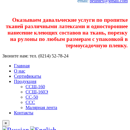
email:
belintex@gmail.com
Оказываем давальческие услуги по пропитке
тканей различными латексами и одностороннее
нанесение клеющих составов на ткань, порезку
на рулоны по любым размерам с упаковкой в
термоусадочную пленку.
Звоните нам: тел. (0214) 52-78-24
Главная
О нас
Сертификаты
Продукция
ССШ-160
ССШ-160Э
СС-50
ССС
Малярная лента
Контакты
≡